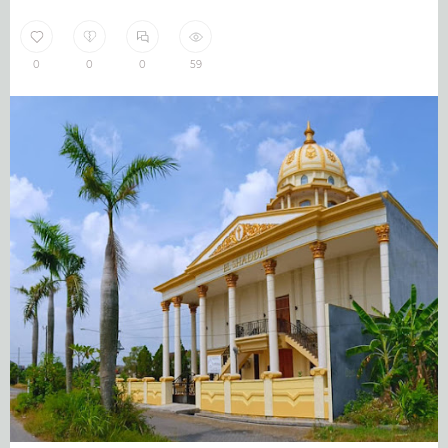
0
0
0
59