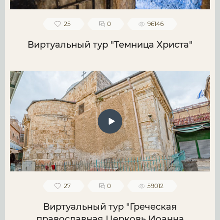
25
0
96146
Виртуальный тур "Темница Христа"
27
0
59012
Виртуальный тур "Греческая
православная Церковь Иоанна