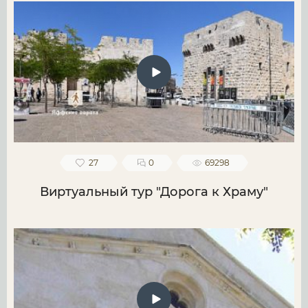
27
0
69298
Виртуальный тур "Дорога к Храму"