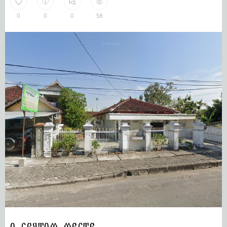
0
0
0
58