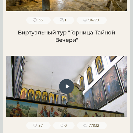
33
1
94779
Виртуальный тур "Горница Тайной
Вечери"
37
0
77932