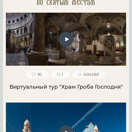
по святым местам
90
1
14342183
Виртуальный тур "Храм Гроба Господня"