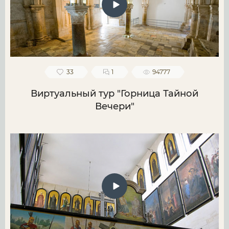
33
1
94777
Виртуальный тур "Горница Тайной
Вечери"