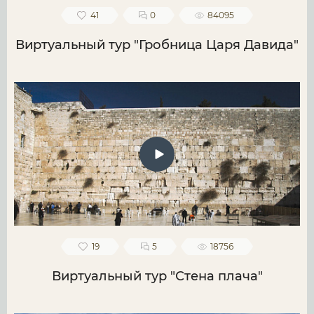
41
0
84095
Виртуальный тур "Гробница Царя Давида"
19
5
18756
Виртуальный тур "Стена плача"