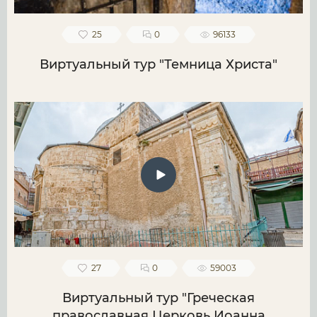
25
0
96133
Виртуальный тур "Темница Христа"
27
0
59003
Виртуальный тур "Греческая
православная Церковь Иоанна