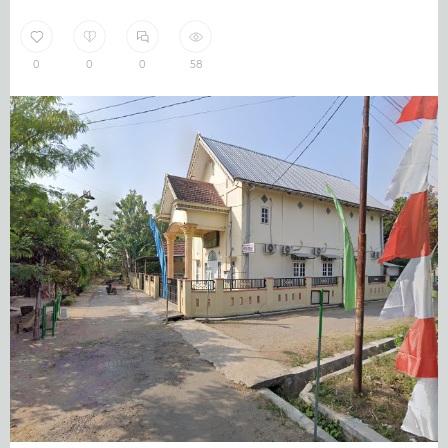
0
0
0
58