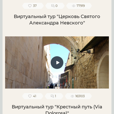
37
0
77919
Виртуальный тур "Церковь Святого
Александра Невского"
41
1
163103
Виртуальный тур "Крестный путь (Via
Dolorosa)"