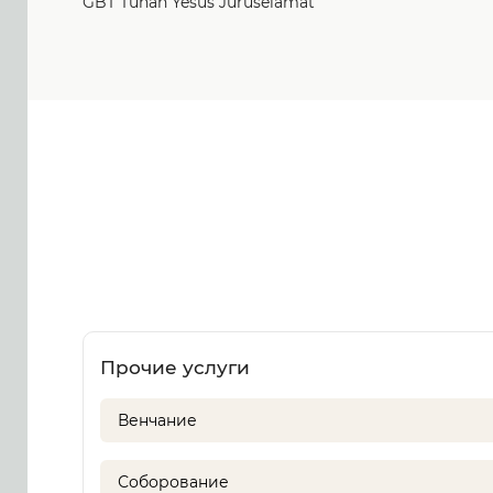
GBT Tuhan Yesus Juruselamat
Прочие услуги
Венчание
Соборование