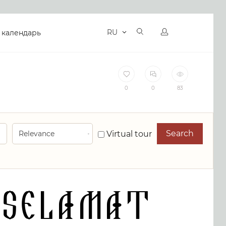
RU
 календарь
0
0
83
Search
Virtual tour
uselamat