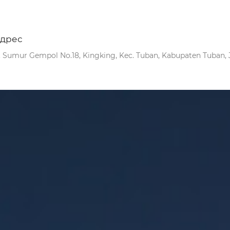
дрес
l. Sumur Gempol No.18, Kingking, Kec. Tuban, Kabupaten Tuban, 