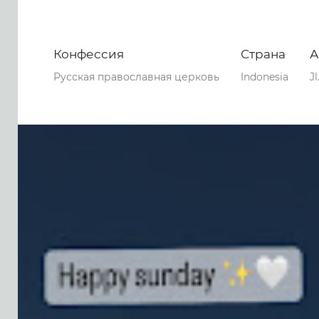
Конфессия
Страна
А
Русская православная церковь
Indonesia
J
0
0
0
83