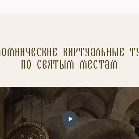
ломнические Виртуальные т
по святым местам