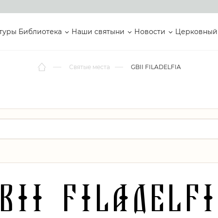
туры
Библиотека
Наши святыни
Новости
Церковный
Святые места
GBII FILADELFIA
BII FILADELF