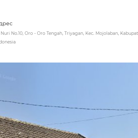
дрес
. Nuri No.10, Oro - Oro Tengah, Triyagan, Kec. Mojolaban, Kabup
donesia