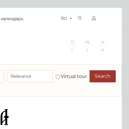
RU
 календарь
0
0
67
Search
Virtual tour
IA