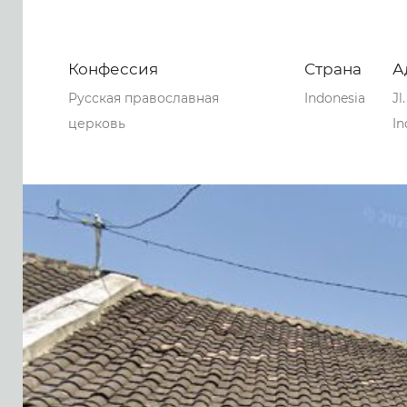
Конфессия
Страна
А
Русская православная
Indonesia
Jl
церковь
In
0
0
0
67