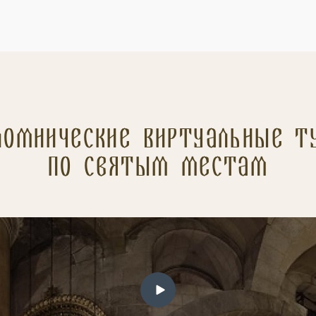
ломнические Виртуальные т
по святым местам