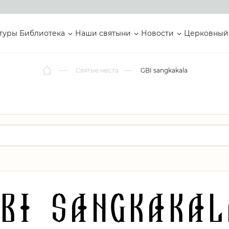
туры
Библиотека
Наши святыни
Новости
Церковный
Святые места
GBI sangkakala
GBI sangkakal