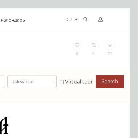
RU
 календарь
0
0
111
Search
Virtual tour
a