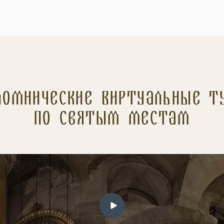
ломнические Виртуальные т
по святым местам