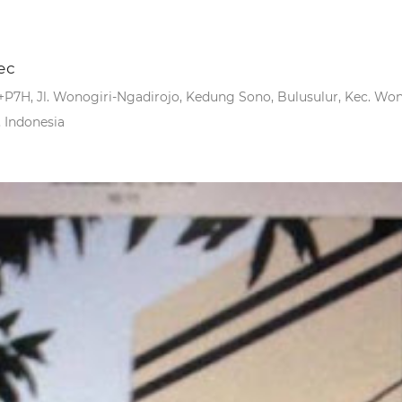
ес
P7H, Jl. Wonogiri-Ngadirojo, Kedung Sono, Bulusulur, Kec. Wo
, Indonesia