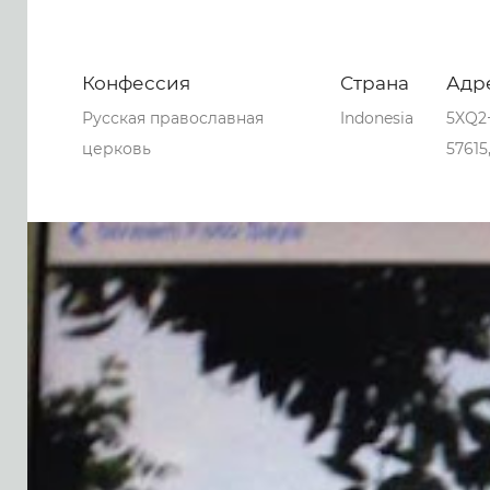
Конфессия
Страна
Адр
Русская православная
Indonesia
5XQ2+
церковь
57615
0
0
0
111