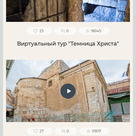
25
0
96145
Виртуальный тур "Темница Христа"
27
0
59011