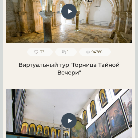
33
1
94768
Виртуальный тур "Горница Тайной
Вечери"