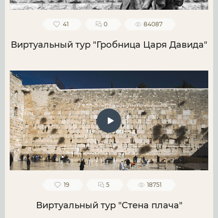
41
0
84087
Виртуальный тур "Гробница Царя Давида"
19
5
18751
Виртуальный тур "Стена плача"