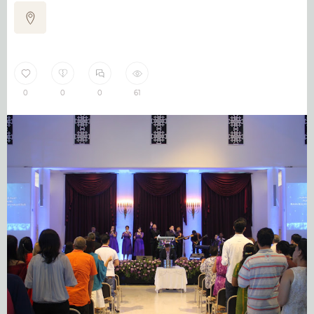
0
0
0
61