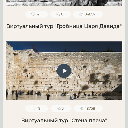
41
0
84097
Виртуальный тур "Гробница Царя Давида"
19
5
18758
Виртуальный тур "Стена плача"