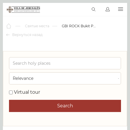
RU
Виртуальные туры
Библиотека
Наши святыни
Новос
Святые места
GBI ROCK Bukit Pujian
Вернуться назад
0
Virtual tour
Search