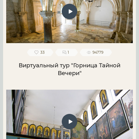
33
1
94779
Виртуальный тур "Горница Тайной
Вечери"