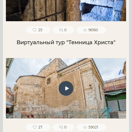
25
0
96160
Виртуальный тур "Темница Христа"
27
0
59021