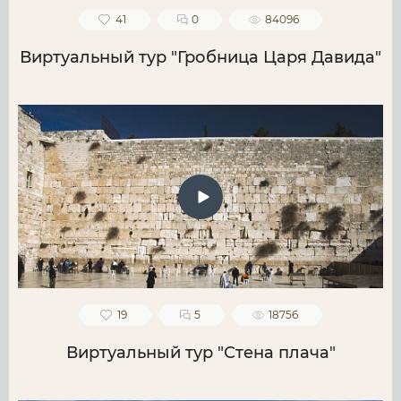
41
0
84096
Виртуальный тур "Гробница Царя Давида"
19
5
18756
Виртуальный тур "Стена плача"