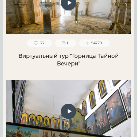
33
1
94779
Виртуальный тур "Горница Тайной
Вечери"