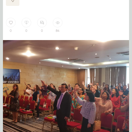
0
0
0
84