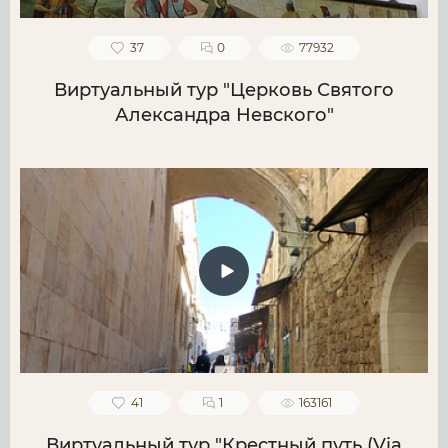
37
0
77932
Виртуальный тур "Церковь Святого
Александра Невского"
41
1
163161
Виртуальный тур "Крестный путь (Via