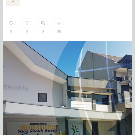
0
0
0
98