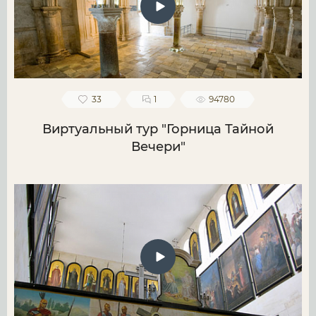
33
1
94780
Виртуальный тур "Горница Тайной
Вечери"