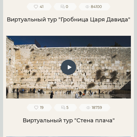
41
0
84100
Виртуальный тур "Гробница Царя Давида"
19
5
18759
Виртуальный тур "Стена плача"