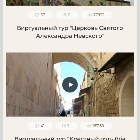
37
0
77932
Виртуальный тур "Церковь Святого
Александра Невского"
41
1
163168
Виртуальный тур "Крестный путь (Via