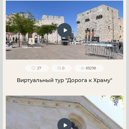
27
0
69298
Виртуальный тур "Дорога к Храму"