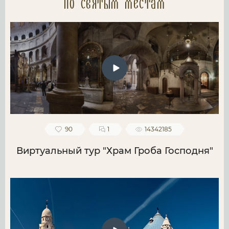
по святым местам
90
1
14342185
Виртуальный тур "Храм Гроба Господня"