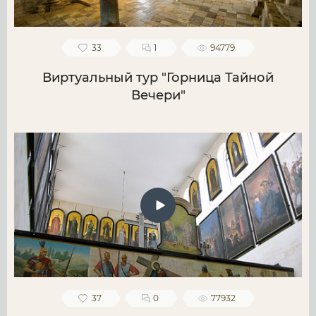
33
1
94779
Виртуальный тур "Горница Тайной
Вечери"
37
0
77932