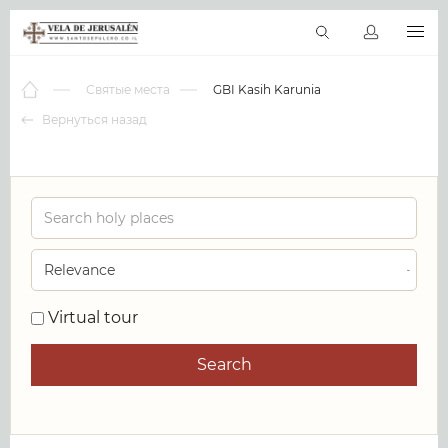
RU
Виртуальные туры
Библиотека
Наши святыни
Новос
Святые места
GBI Kasih Karunia
Вернуться назад
0
Virtual tour
Search