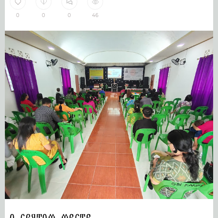
0
0
0
46