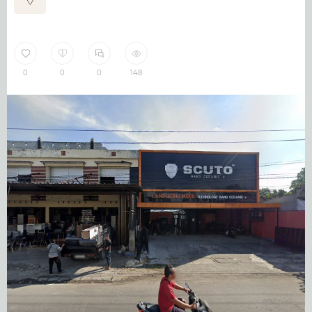
0
0
0
148