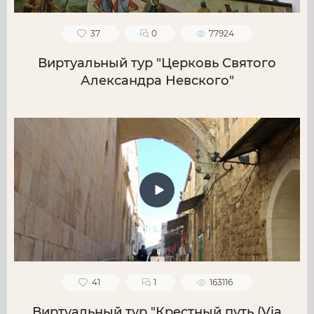
37
0
77924
Виртуальный тур "Церковь Святого
Александра Невского"
41
1
163116
Виртуальный тур "Крестный путь (Via