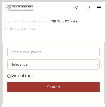
RU
Виртуальные туры
Библиотека
Наши святыни
Новос
Святые места
GBI Glow FC Mataram
Вернуться назад
0
Virtual tour
Search