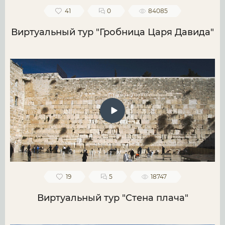
41
0
84085
Виртуальный тур "Гробница Царя Давида"
19
5
18747
Виртуальный тур "Стена плача"