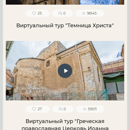
25
0
96145
Виртуальный тур "Темница Христа"
27
0
59011
Виртуальный тур "Греческая
православная Церковь Иоанна