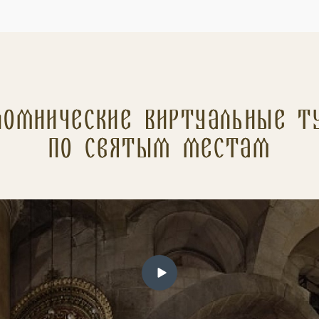
ломнические Виртуальные т
по святым местам