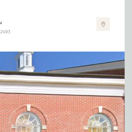
ы
-2493