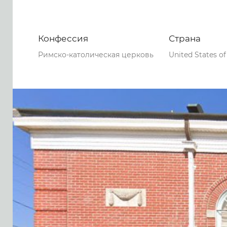
Конфессия
Страна
Римско-католическая церковь
United States o
0
0
0
51