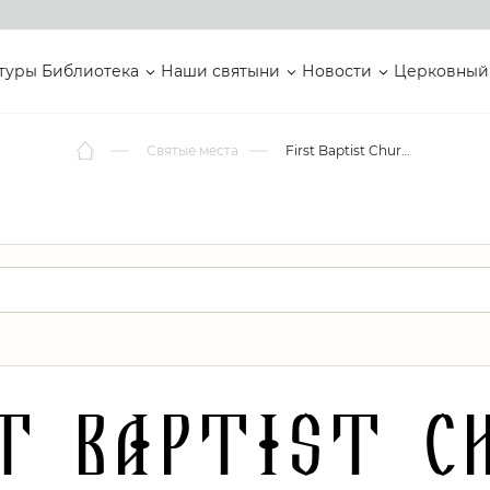
туры
Библиотека
Наши святыни
Новости
Церковный
Святые места
First Baptist Church
t Baptist C