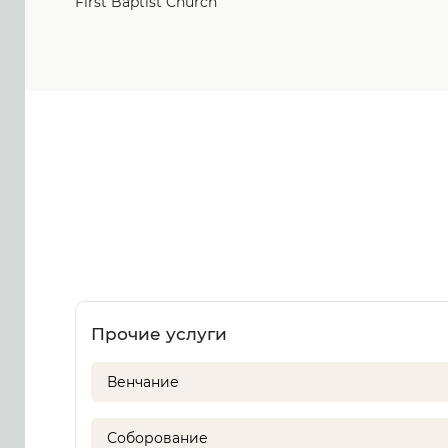
First Baptist Church
Прочие услуги
Венчание
Соборование