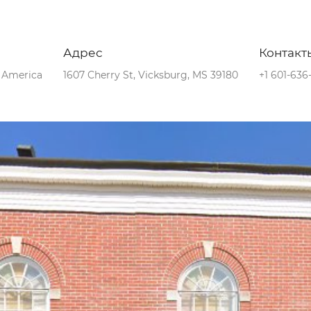
Адрес
Контакт
f America
1607 Cherry St, Vicksburg, MS 39180
+1 601-636