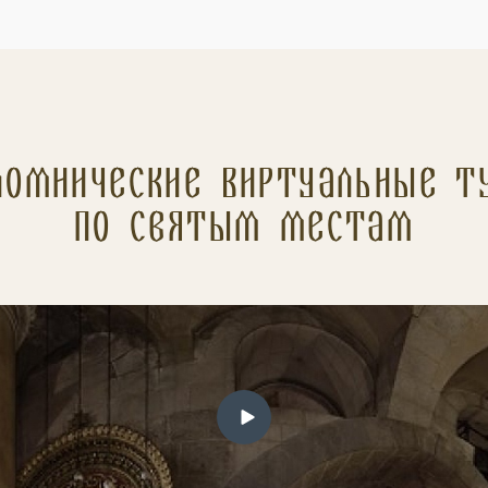
ломнические Виртуальные т
по святым местам