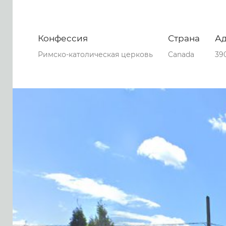
Конфессия
Страна
А
Римско-католическая церковь
Canada
390
0
0
0
91