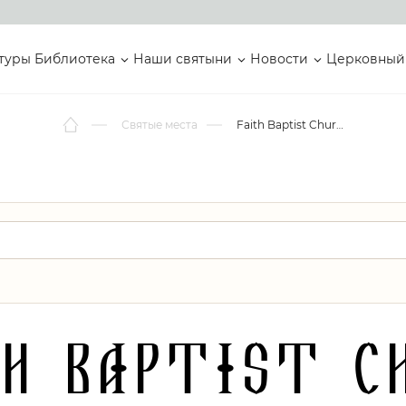
туры
Библиотека
Наши святыни
Новости
Церковный
Святые места
Faith Baptist Church
h Baptist C