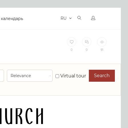
RU
 календарь
0
0
91
Search
Virtual tour
hurch