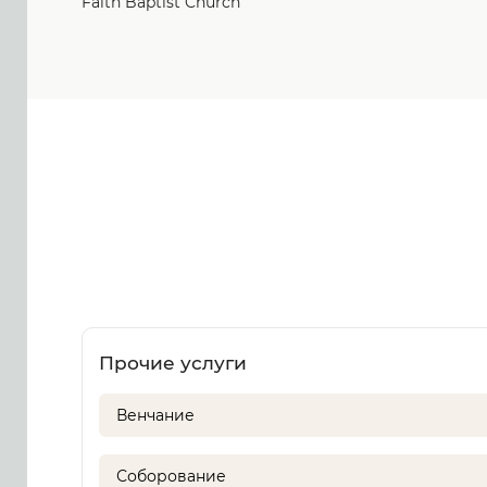
Faith Baptist Church
Прочие услуги
Венчание
Соборование