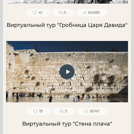
41
0
84085
Виртуальный тур "Гробница Царя Давида"
19
5
18747
Виртуальный тур "Стена плача"