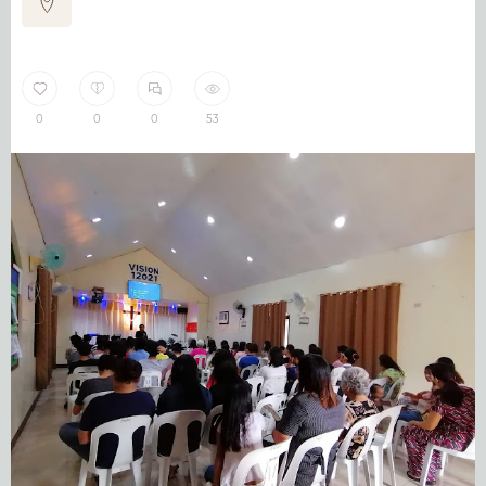
0
0
0
53