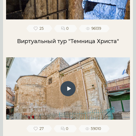
25
0
96139
Виртуальный тур "Темница Христа"
27
0
59010