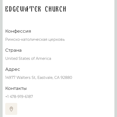
Edgewater Church
Конфессия
Римско-католическая церковь
Страна
United States of America
Адрес
14977 Walters St, Eastvale, CA 92880
Контакты
+1 478-919-6187