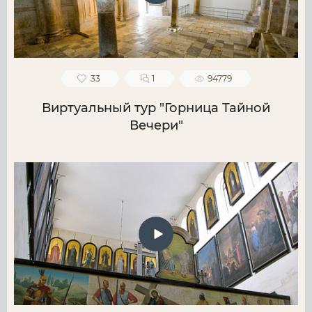
33
1
94779
Виртуальный тур "Горница Тайной
Вечери"