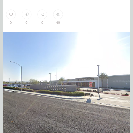
0
0
0
49