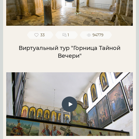
33
1
94779
Виртуальный тур "Горница Тайной
Вечери"