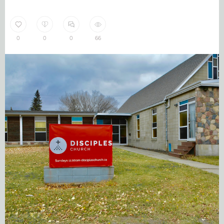
0
0
0
66