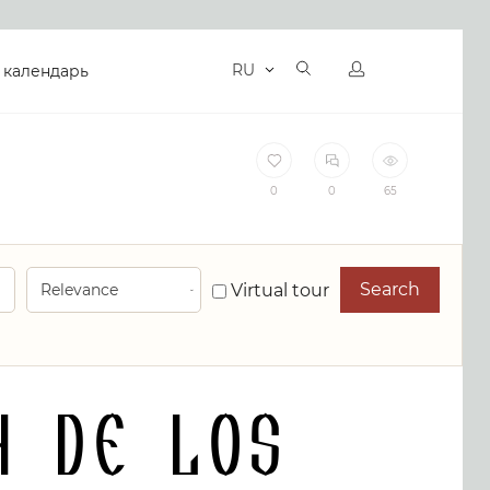
RU
 календарь
0
0
65
Search
Virtual tour
n de los