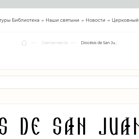
туры
Библиотека
Наши святыни
Новости
Церковный
Святые места
Diocésis de San Juan de los Lagos
s de San Jua