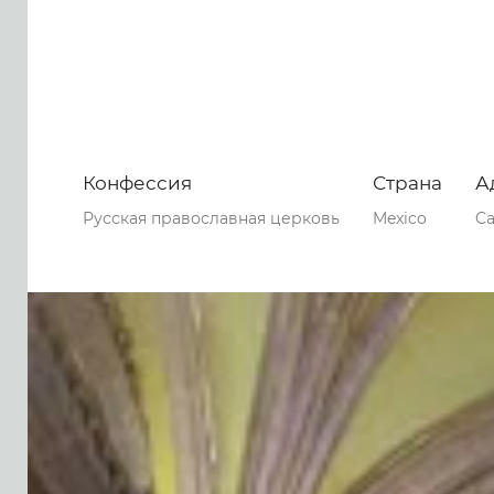
Конфессия
Страна
А
Русская православная церковь
Mexico
Ca
0
0
0
65