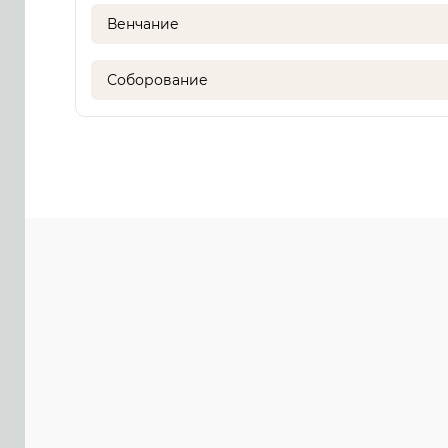
Венчание
Соборование