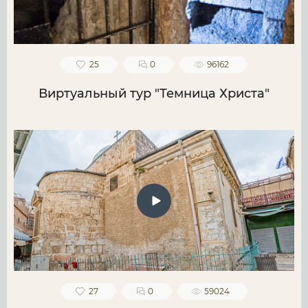
25
0
96162
Виртуальный тур "Темница Христа"
27
0
59024