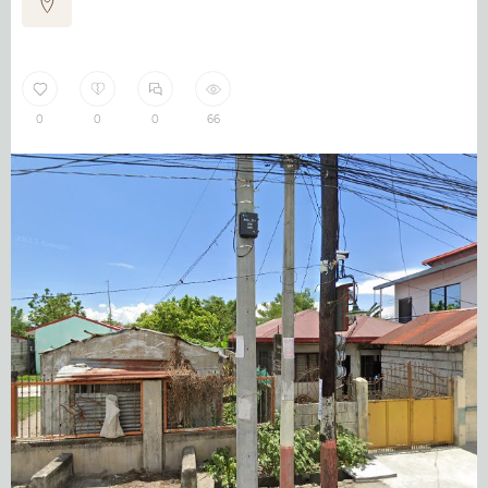
0
0
0
66