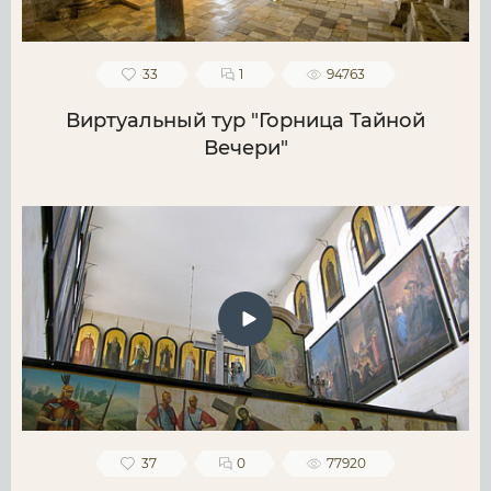
33
1
94763
Виртуальный тур "Горница Тайной
Вечери"
37
0
77920