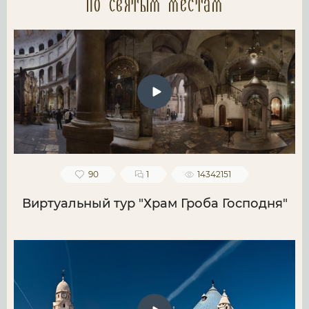
по святым местам
90
1
14342151
Виртуальный тур "Храм Гроба Господня"