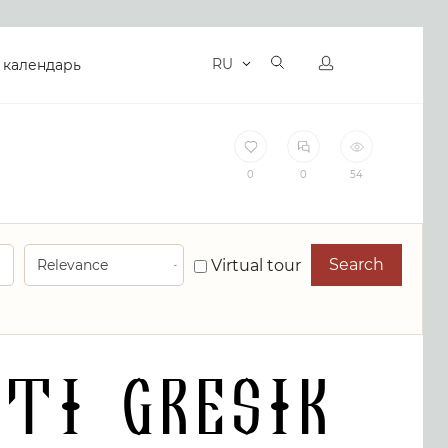
RU
 календарь
0
0
54
Search
Virtual tour
TI GRESIK