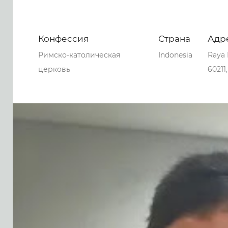
Конфессия
Страна
Адр
Римско-католическая
Indonesia
Raya 
церковь
60211
0
0
0
54