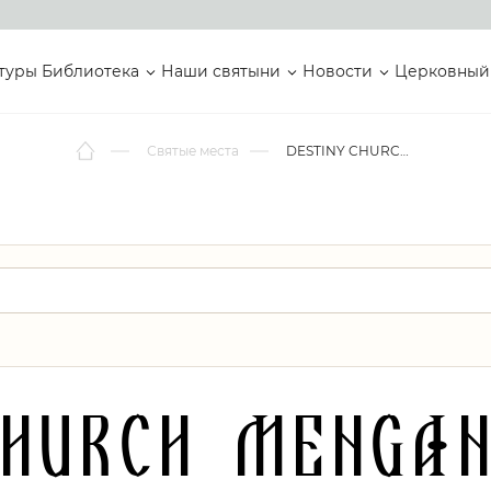
туры
Библиотека
Наши святыни
Новости
Церковный
Святые места
DESTINY CHURCH MENGANTI GRESIK
CHURCH MENGAN