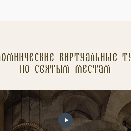
ломнические Виртуальные т
по святым местам