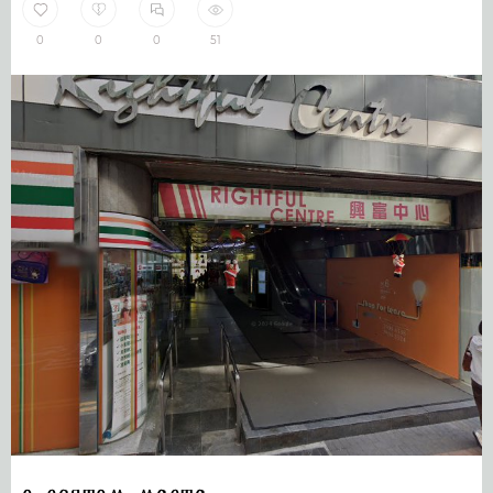
0
0
0
51