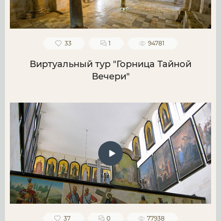
33
1
94781
Виртуальный тур "Горница Тайной
Вечери"
37
0
77938