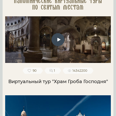
Паломнические Виртуальные туры
по святым местам
90
1
14342200
Виртуальный тур "Храм Гроба Господня"