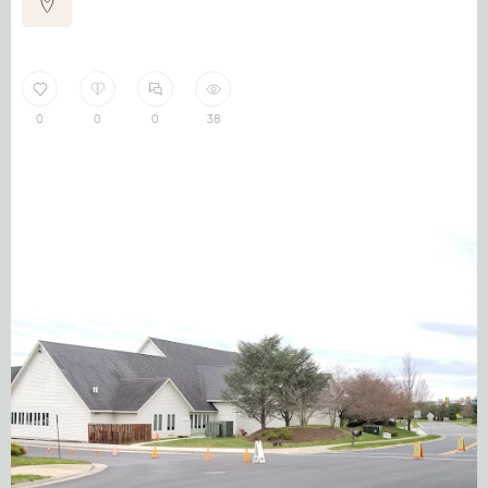
0
0
0
38