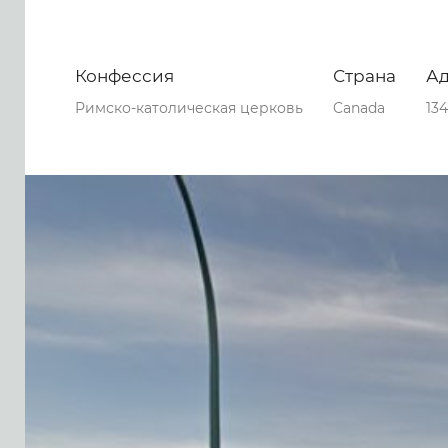
Конфессия
Страна
А
Римско-католическая церковь
Canada
134
0
0
0
53