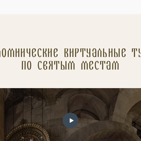
ломнические Виртуальные т
по святым местам