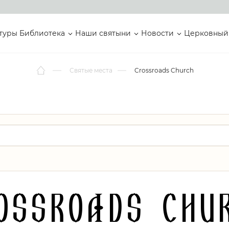
туры
Библиотека
Наши святыни
Новости
Церковный
Святые места
Crossroads Church
ossroads Chu