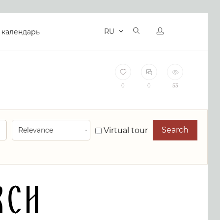
RU
 календарь
0
0
53
Search
Virtual tour
rch