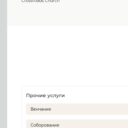
Crossroads Church
Прочие услуги
Венчание
Соборование