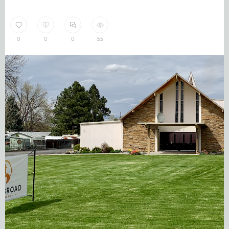
0
0
0
55