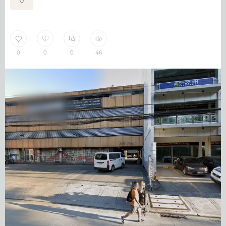
0
0
0
46