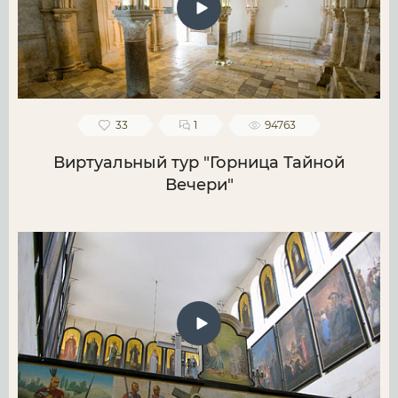
33
1
94763
Виртуальный тур "Горница Тайной
Вечери"