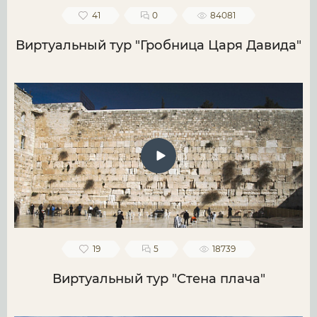
41
0
84081
Виртуальный тур "Гробница Царя Давида"
19
5
18739
Виртуальный тур "Стена плача"