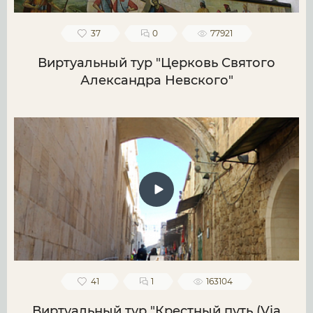
37
0
77921
Виртуальный тур "Церковь Святого
Александра Невского"
41
1
163104
Виртуальный тур "Крестный путь (Via