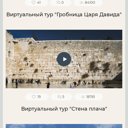
41
0
84100
Виртуальный тур "Гробница Царя Давида"
19
5
18761
Виртуальный тур "Стена плача"