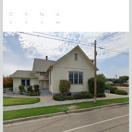
0
0
0
48