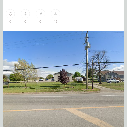
0
0
0
42