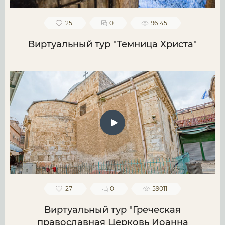
25
0
96145
Виртуальный тур "Темница Христа"
27
0
59011
Виртуальный тур "Греческая
православная Церковь Иоанна