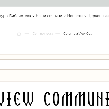
туры
Библиотека
Наши святыни
Новости
Церковный
Святые места
Columbia View Community Church
View Commun