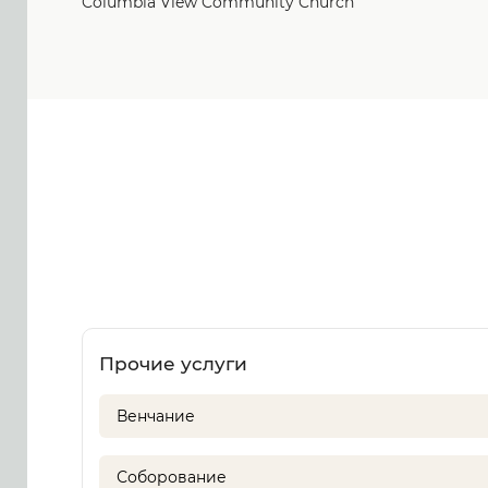
Columbia View Community Church
Прочие услуги
Венчание
Соборование