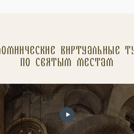
ломнические Виртуальные т
по святым местам