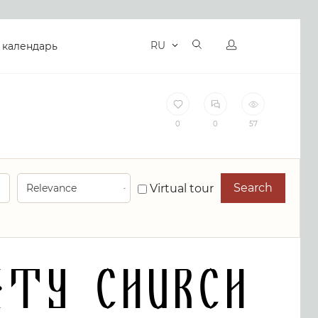
RU
 календарь
0
0
57
Search
Virtual tour
ity Church