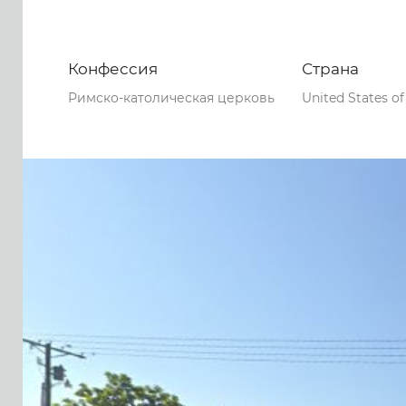
Конфессия
Страна
Римско-католическая церковь
United States o
0
0
0
57