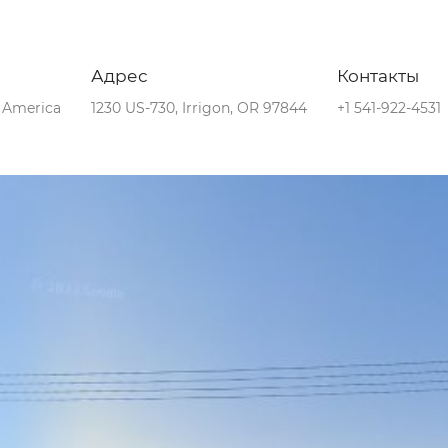
Адрес
Контакты
f America
1230 US-730, Irrigon, OR 97844
+1 541-922-4531