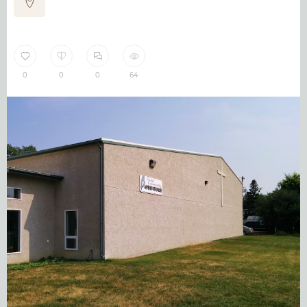
0
0
0
64