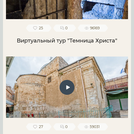
25
0
96169
Виртуальный тур "Темница Христа"
27
0
59031