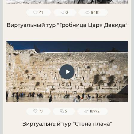
41
0
84111
Виртуальный тур "Гробница Царя Давида"
19
5
18772
Виртуальный тур "Стена плача"