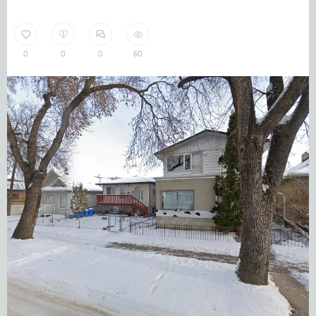
0
0
0
60