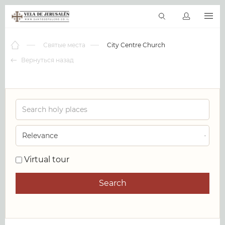
RU
Виртуальные туры
Библиотека
Наши святыни
Новос
Святые места
City Centre Church
Вернуться назад
0
Virtual tour
Search