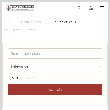
RU
Виртуальные туры
Библиотека
Наши святыни
Новос
Святые места
Church of Jesus Christ
Вернуться назад
0
Virtual tour
Search