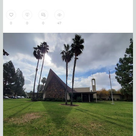
0
0
0
47