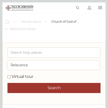
RU
Виртуальные туры
Библиотека
Наши святыни
Новос
Святые места
Church of God of Prophecy
Вернуться назад
0
Virtual tour
Search