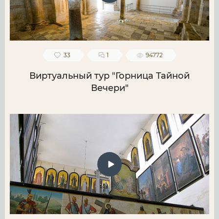
33
1
94772
Виртуальный тур "Горница Тайной
Вечери"