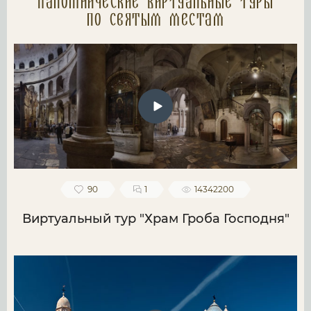
Паломнические Виртуальные туры
по святым местам
90
1
14342200
Виртуальный тур "Храм Гроба Господня"