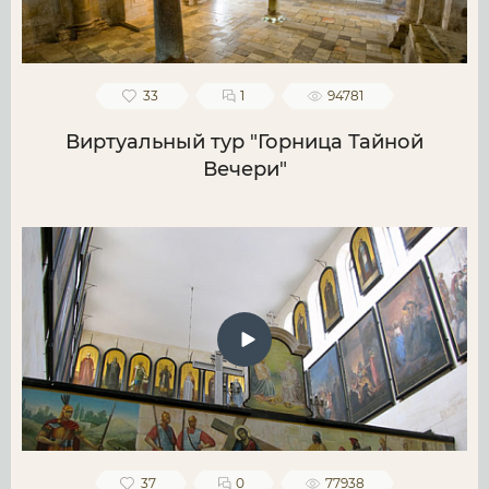
33
1
94781
Виртуальный тур "Горница Тайной
Вечери"
37
0
77938