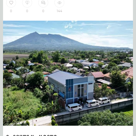
0
0
0
144