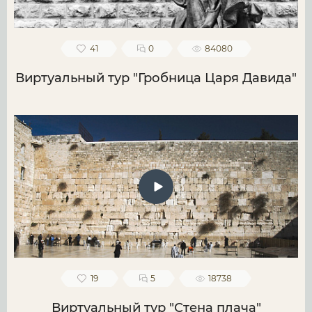
41
0
84080
Виртуальный тур "Гробница Царя Давида"
19
5
18738
Виртуальный тур "Стена плача"