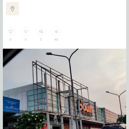
0
0
0
45