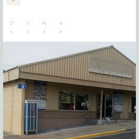
0
0
0
51