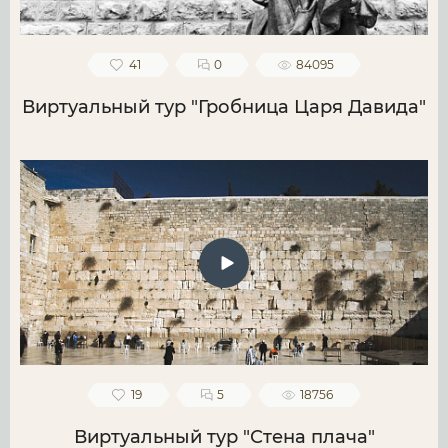
41
0
84095
Виртуальный тур "Гробница Царя Давида"
19
5
18756
Виртуальный тур "Стена плача"