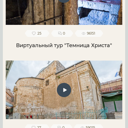
25
0
96151
Виртуальный тур "Темница Христа"
27
0
59015