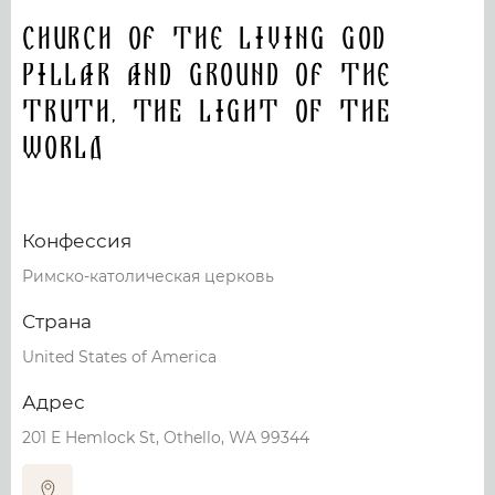
Church Of The Living God
Pillar And Ground Of The
Truth, THE LIGHT OF THE
WORLD
Конфессия
Римско-католическая церковь
Страна
United States of America
Адрес
201 E Hemlock St, Othello, WA 99344