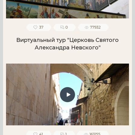
37
0
77932
Виртуальный тур "Церковь Святого
Александра Невского"
41
1
163155