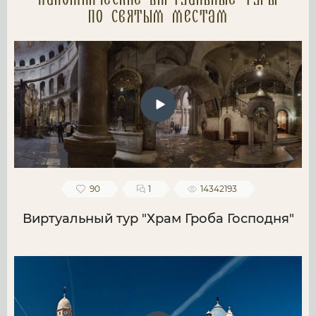
Паломнические Виртуальные туры
по святым местам
90
1
14342193
Виртуальный тур "Храм Гроба Господня"