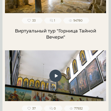
33
1
94780
Виртуальный тур "Горница Тайной
Вечери"
37
0
77932