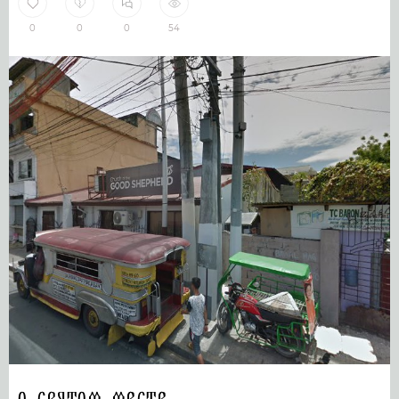
0
0
0
54