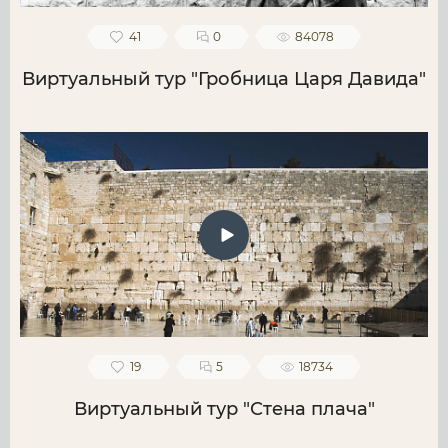
41
0
84078
Виртуальный тур "Гробница Царя Давида"
19
5
18734
Виртуальный тур "Стена плача"