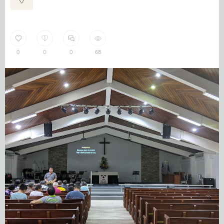
0
0
0
68