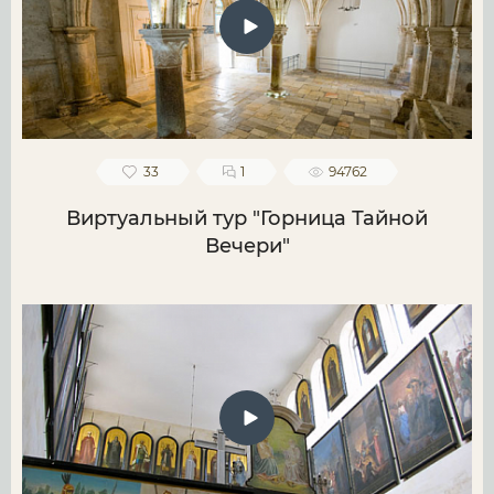
33
1
94762
Виртуальный тур "Горница Тайной
Вечери"