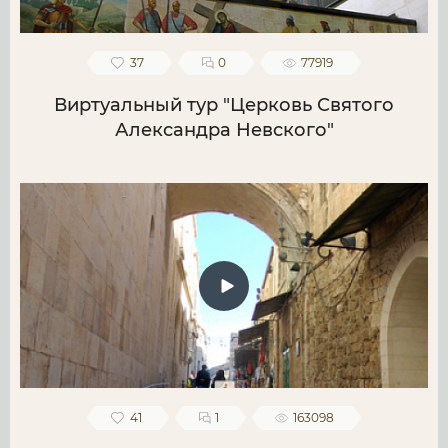
37
0
77919
Виртуальный тур "Церковь Святого
Александра Невского"
41
1
163098