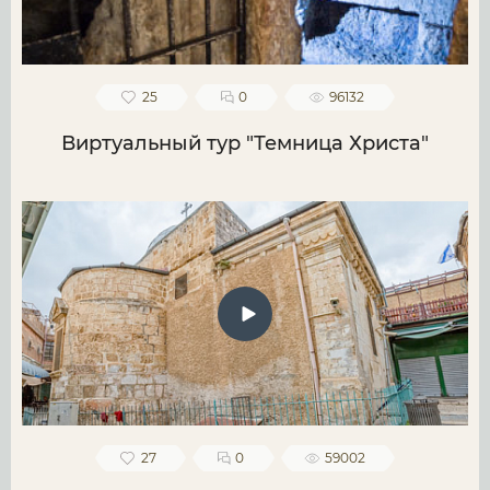
25
0
96132
Виртуальный тур "Темница Христа"
27
0
59002