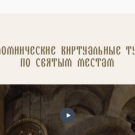
ломнические Виртуальные т
по святым местам