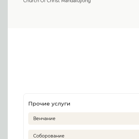
Church Of Christ Mandaluyong
Прочие услуги
Венчание
Соборование