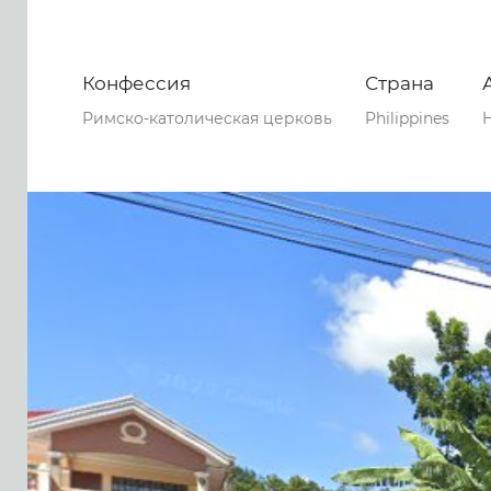
Конфессия
Страна
Римско-католическая церковь
Philippines
H
0
0
0
41