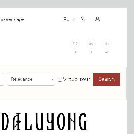
RU
 календарь
0
0
41
Search
Virtual tour
daluyong