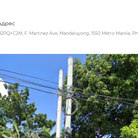
Адрес
2PQ+C2M, F. Martinez Ave, Mandaluyong, 1550 Metro Manila, Phi