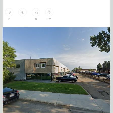
0
0
0
57