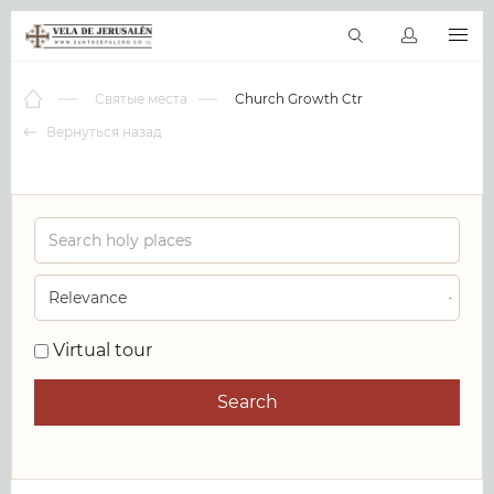
RU
Виртуальные туры
Библиотека
Наши святыни
Новос
Святые места
Church Growth Ctr
Вернуться назад
0
Virtual tour
Search