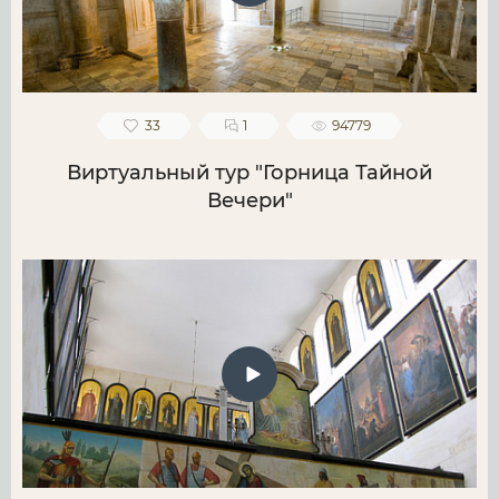
33
1
94779
Виртуальный тур "Горница Тайной
Вечери"