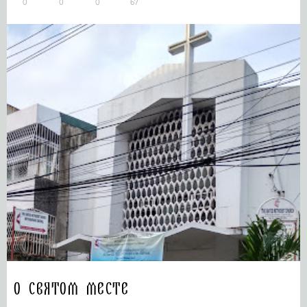
0
0
0
67
О святом месте