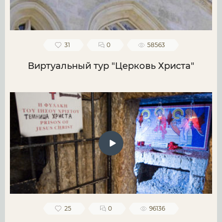
31
0
58563
Виртуальный тур "Церковь Христа"
25
0
96136