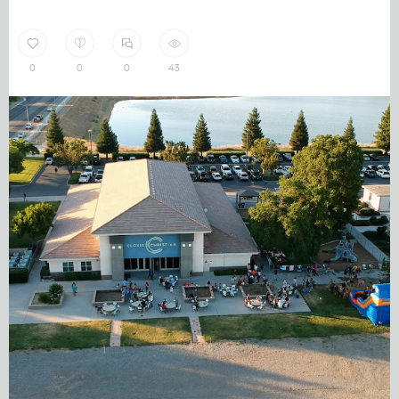
0
0
0
43