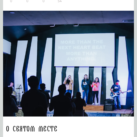
0
0
0
54
О святом месте