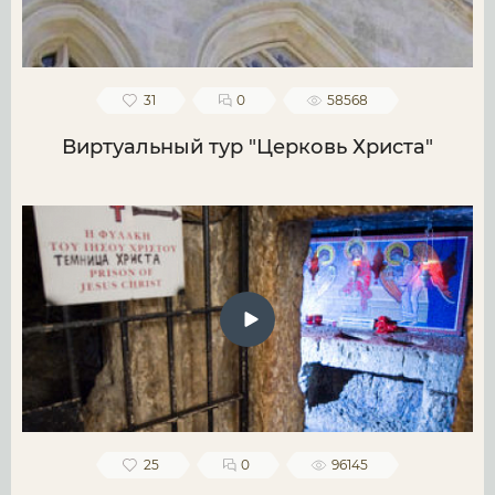
31
0
58568
Виртуальный тур "Церковь Христа"
25
0
96145