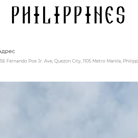
Philippines
Адрес
56 Fernando Poe Jr. Ave, Quezon City, 1105 Metro Manila, Philipp