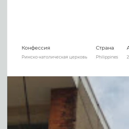
Конфессия
Страна
Римско-католическая церковь
Philippines
2
0
0
0
51