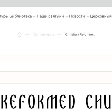
туры
Библиотека
Наши святыни
Новости
Церковный
Святые места
Christian Reformed Church in the Philippines
 Reformed Chu