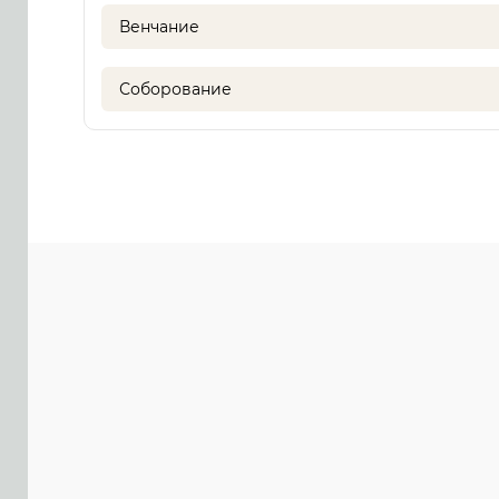
Венчание
Соборование