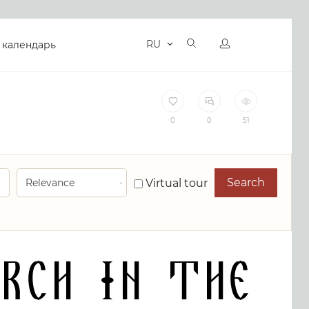
RU
 календарь
0
0
51
Search
Virtual tour
rch in the