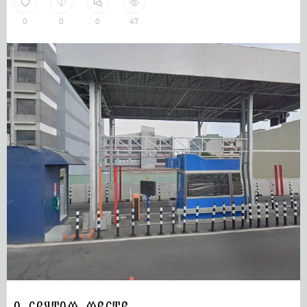
0
0
0
47