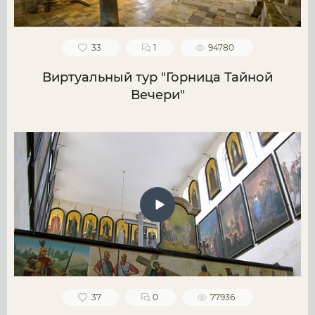
33
1
94780
Виртуальный тур "Горница Тайной
Вечери"
37
0
77936