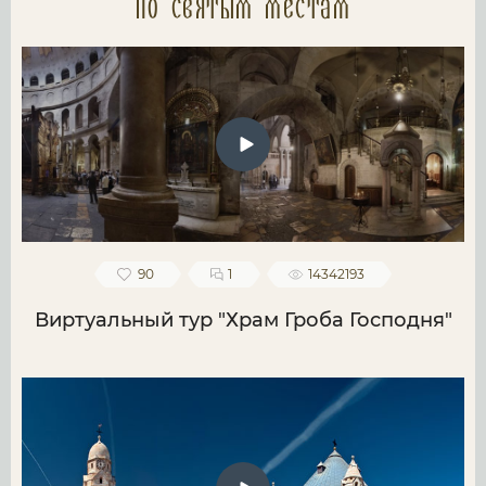
по святым местам
90
1
14342193
Виртуальный тур "Храм Гроба Господня"