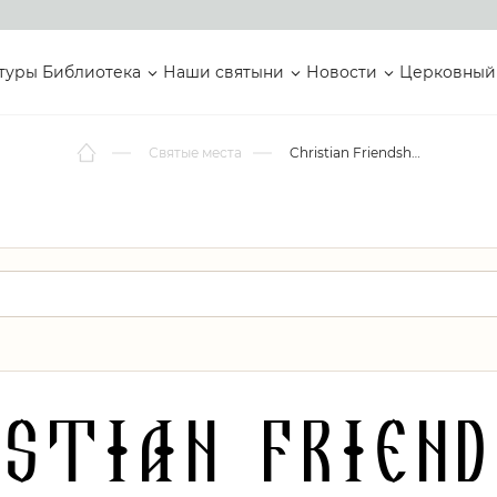
туры
Библиотека
Наши святыни
Новости
Церковный
Святые места
Christian Friendship Presbyterian Church
istian Friend