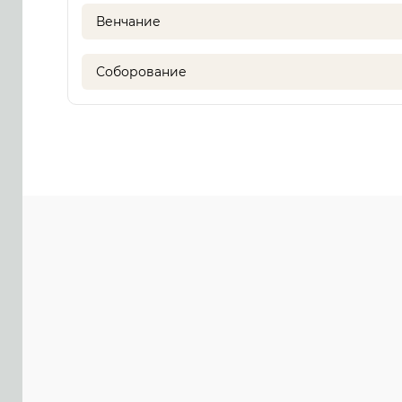
Венчание
Соборование