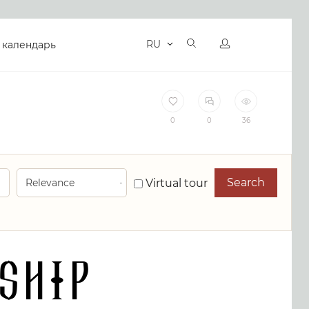
RU
 календарь
0
0
36
Search
Virtual tour
ship