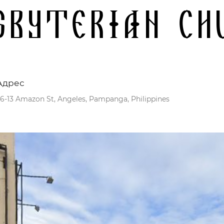
sbyterian Ch
Адрес
6-13 Amazon St, Angeles, Pampanga, Philippines