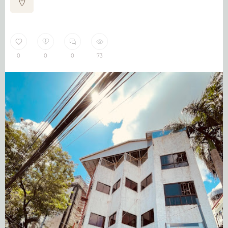
0
0
0
73