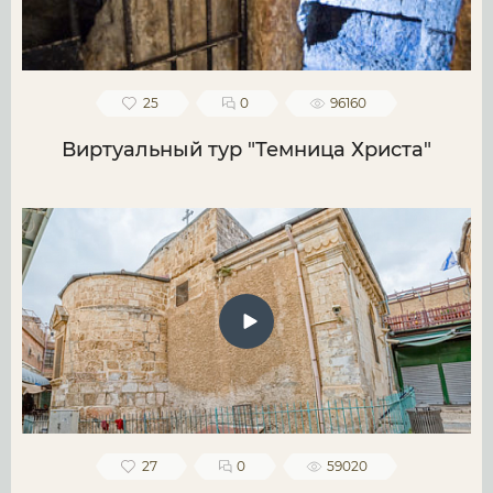
25
0
96160
Виртуальный тур "Темница Христа"
27
0
59020