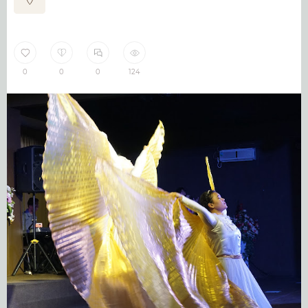
0
0
0
124