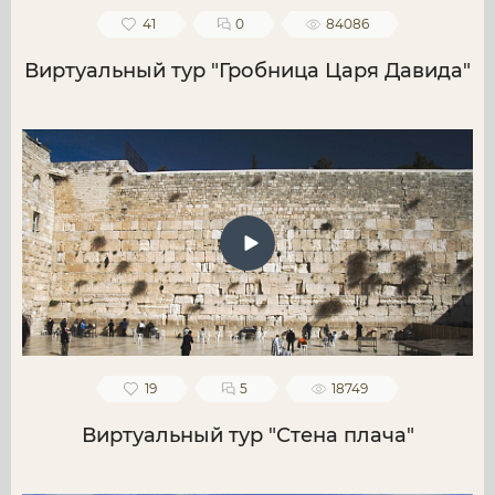
41
0
84086
Виртуальный тур "Гробница Царя Давида"
19
5
18749
Виртуальный тур "Стена плача"