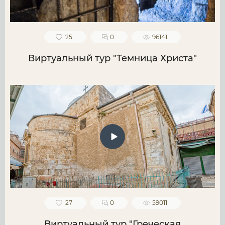
25
0
96141
Виртуальный тур "Темница Христа"
27
0
59011
Виртуальный тур "Греческая