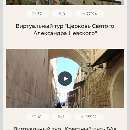
37
0
77924
Виртуальный тур "Церковь Святого
Александра Невского"
41
1
163122
Виртуальный тур "Крестный путь (Via